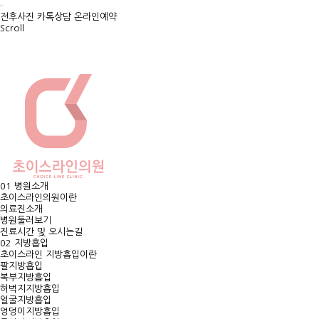
전후사진
카톡상담
온라인예약
Scroll
01
병원소개
초이스라인의원이란
의료진소개
병원둘러보기
진료시간 및 오시는길
02
지방흡입
초이스라인 지방흡입이란
팔지방흡입
복부지방흡입
허벅지지방흡입
얼굴지방흡입
엉덩이지방흡입