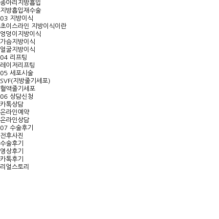
종아리지방흡입
지방흡입재수술
03
지방이식
초이스라인 지방이식이란
엉덩이지방이식
가슴지방이식
얼굴지방이식
04
리프팅
레이저리프팅
05
세포시술
SVF(지방줄기세포)
혈액줄기세포
06
상담신청
카톡상담
온라인예약
온라인상담
07
수술후기
전후사진
수술후기
영상후기
카톡후기
리얼스토리